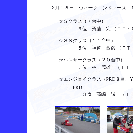
２月１８日 ウィークエンドレース Ｒ
☆Ｓクラス（７台中）
６位 斉藤 完 （ＴＴ：６位
☆ＳＳクラス（１１台中）
５位 神道 敏彦 （ＴＴ：９位
☆パンサークラス（２０台中）
７位 林 茂雄 （ＴＴ：１７
☆エンジョイクラス（PRD８台、
PRD
３位 高嶋 誠 （ＴＴ： ５