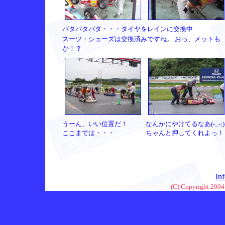
バタバタバタ・・・タイヤをレインに交換中
。
スーツ・シューズは交換済みですね
おっ、メットも
か！？
うーん、いい位置だ！
なんかにやけてるなあ(-_-;)
ここまでは・・・
ちゃんと押してくれよっ！
In
(C) Copyright 2004