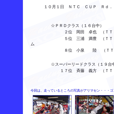
１０月１日 ＮＴＣ ＣＵＰ Ｒｄ．
☆ＰＲＤクラス（１６台中）
２位 岡田 卓也 （ＴＴ： ４
５位 三浦 満豊 （ＴＴ：
ム
８位 小泉 陸 （ＴＴ： ２
☆スーパーリードクラス（１９台
１７位 斉藤 義方 （ＴＴ：１
今回は、走っているところの写真がアリマセン・・・ゴメン