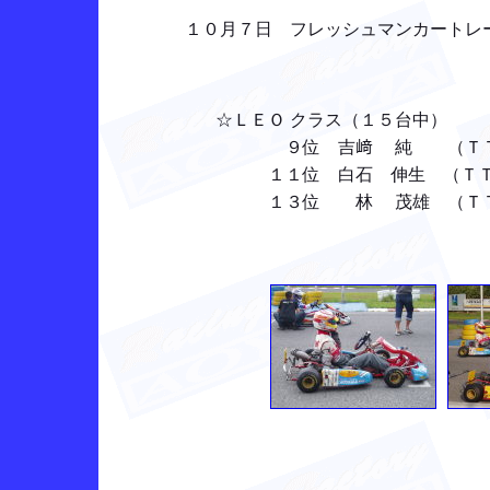
１０月７日 フレッシュマンカートレー
☆ＬＥＯ クラス（１５台中）
９位 吉﨑 純 （ＴＴ： ９
１１位 白石 伸生 （ＴＴ：１
１３位 林 茂雄 （ＴＴ：１４