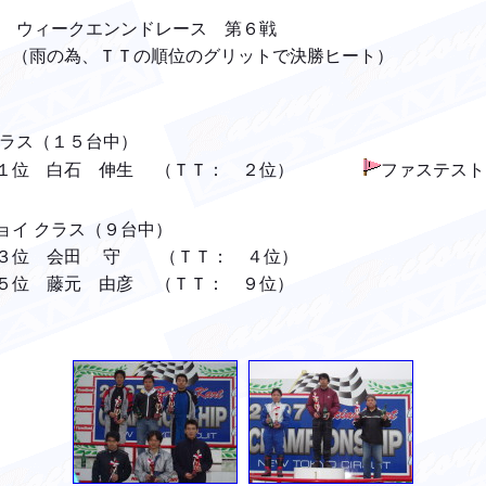
ィークエンンドレース 第６戦
Ｔの順位のグリットで決勝ヒート）
（１５台中）
 伸生 （ＴＴ： ２位）
ファステスト
クラス（９台中）
 守 （ＴＴ： ４位）
由彦 （ＴＴ： ９位）