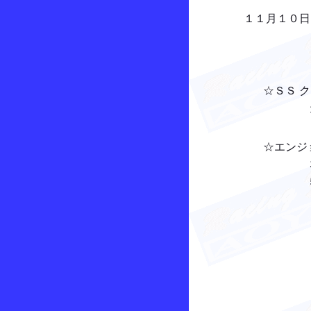
１１月１０日 ウ
（雨の為、Ｔ
☆ＳＳ クラス
１位 白石
☆エンジョイ 
３位 会田
５位 藤元 