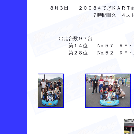
８月３日 ２００８もてぎＫＡＲＴ耐久
７時間耐久 ４ストスポー
出走台数９７台
第１４位 No.５７ ＲＦ・AOY
第２８位 No.５２ ＲＦ・AO