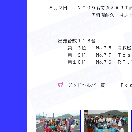
８月２日 ２００９もてぎＫＡＲＴ耐久
７時間耐久 ４ストスポー
出走台数１１６台
第 ３位 No.７５ 博多屋本舗
第 ９位 No.７７ Ｔｅ
第１０位 No.７６ ＲＦ
グッドヘルパー賞 Ｔｅａ