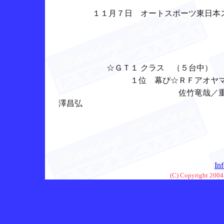
１１月７日 オートスポーツ東日本スポ
☆ＧＴ１ クラス （５台中）
１位 幕ぴ☆ＲＦアオヤマ 
佐竹竜哉／重岡辰徳／山中良
澤昌弘
In
(C) Copyright 2004