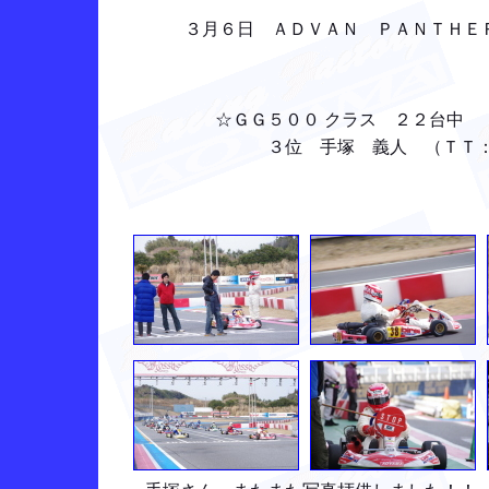
３月６日 ＡＤＶＡＮ ＰＡＮＴＨＥ
☆ＧＧ５００ クラス ２２台中
３位 手塚 義人 （ＴＴ：