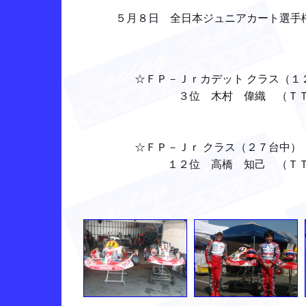
５月８日 全日本ジュニアカート選手
☆ＦＰ－Ｊｒカデット クラス（１２
３位 木村 偉織 （ＴＴ： 
☆ＦＰ－Ｊｒ クラス（２７台中）
１２位 高橋 知己 （ＴＴ：１１