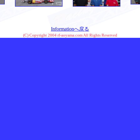
Informationへ戻る
(C) Copyright 2004 rf-aoyama.com All Rights Reserved