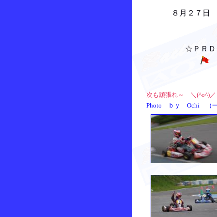
８月２７日 Ｎ
☆ＰＲＤクラ
次も頑張れ～ ＼(^o^)／
Photo ｂｙ Ochi