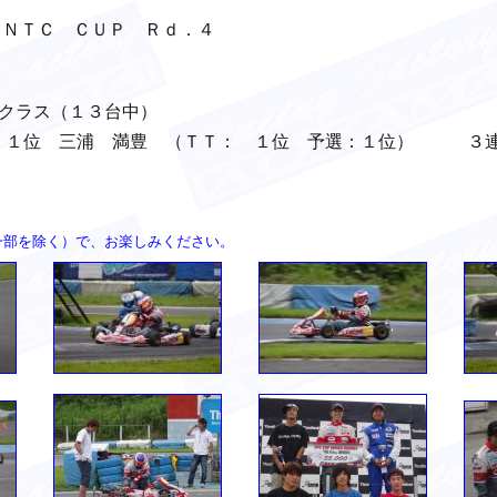
ＴＣ ＣＵＰ Ｒｄ．４
ス（１３台中）
１位 三浦 満豊 （ＴＴ： １位 予選：１位） ３
 （一部を除く）で、お楽しみください。