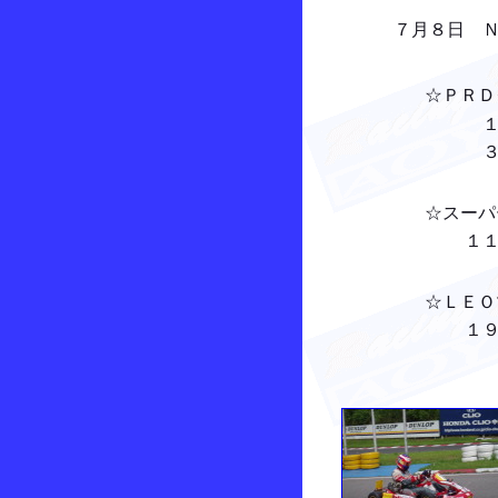
７月８日 ＮＴ
☆ＰＲＤクラ
１位 三浦 
３位 岡田 
☆スーパーリー
１１位 斉藤
☆ＬＥＯマスタ
１９位 白石